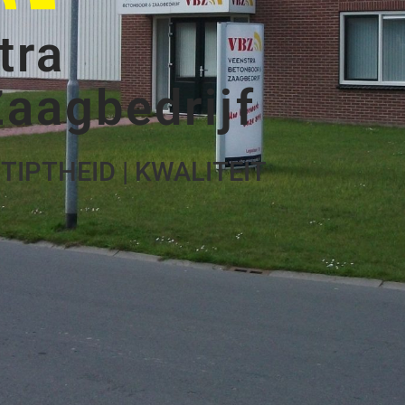
tra
aagbedrijf
TIPTHEID | KWALITEIT