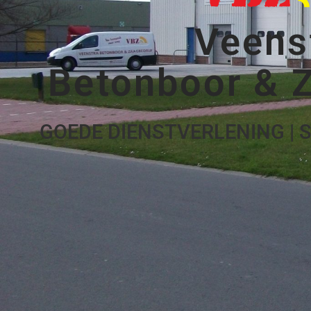
Veens
Betonboor & Z
GOEDE DIENSTVERLENING | S