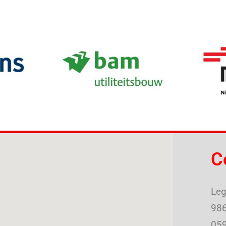
C
Leg
986
059